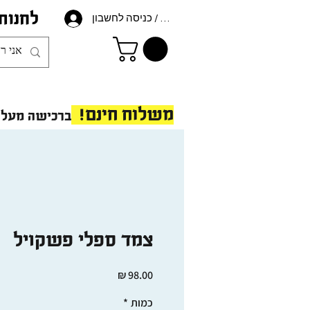
לחנות
הרשמה / כניסה לחשבון
משלוח חינם!
ברכישה מעל 175 ש"ח - ב
צמד ספלי פשקויל
מחיר
כמות
*