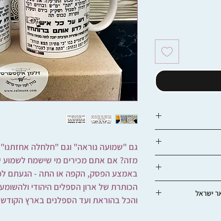
ים, לדואר הלאומי יש
גם "שמועה נוראה" וגם "חלחלה אחזתנו" ו
ואר ישראל שם ספלו על
מזה? אם אתם מכירים מי שישמח לשמוע ש
להחליף ספלים שנשלחו
באמצע הפסק, הקפה או התה - הגעתם למקו
הכותרת של ארון הספלים היהודי ולהשומע ה
ר ישראל
והכל בהוראת ועד הספלנים בארץ הקודש.
ם באמצעות דואר