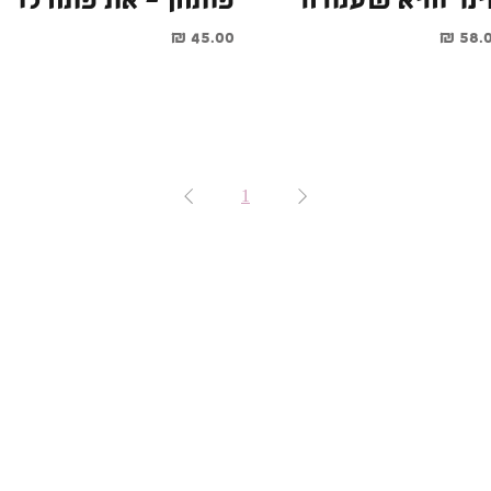
ינר והיא שעמדה
פותחן - את פתח לו
יר
מחיר
1
זלמן אקספרס