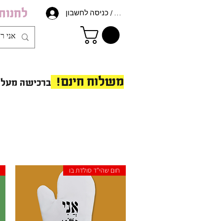
לחנות
הרשמה / כניסה לחשבון
משלוח חינם!
ברכישה מעל 175 ש"ח - ב
חום שהי"ד סולדת בו