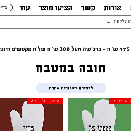
אודות
קשר
הציעו מוצר
עוד
סרגל
רכישה מעל 300 ש"ח
שליח אקספרס חינם
חובה במטבח
לבחירת קטגוריה אחרת
תואם לתנורו
ישועות בסל"ד גבוה