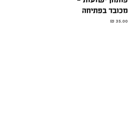
פותחן ישועות -
מכובד בפתיחה
מחיר