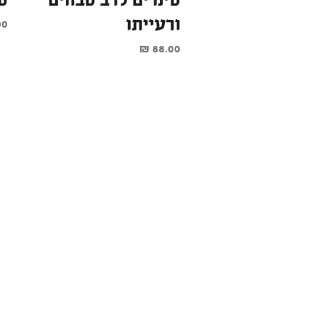
סינרים לרב טבחים
ס
ורעייתו
מח
מחיר