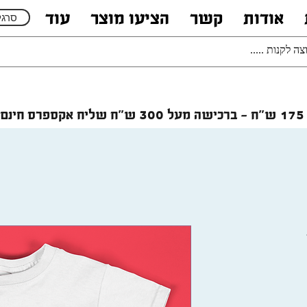
אודות
קשר
הציעו מוצר
עוד
סרגל
רכישה מעל 300 ש"ח
שליח אקספרס חינם