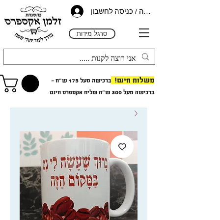
הרשמה / כניסה לחשבון
סרגל מידות
משלוח חינם!
ברכישה מעל 175 ש"ח -
ב
רכישה מעל 300 ש"ח
שליח אקספרס חינם