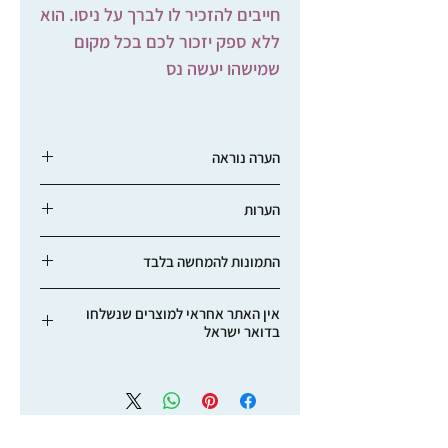
חייבים להזכיר לו לברך על ניסו. הוא
ללא ספק יזכור לכם בכל מקום
שמישהו יעשה נס
הערה נוראה
הערות
מומלץ מאוד לבחור במשלוח בדואר
שליחים, לדואר הלאומי יש נטיה לשבר את
אין להכניס למדיח!
הספלים וכל הסומך על דואר ישראל שם
התמונות להמחשה בלבד
ספלו על קרן הצבי. בהוראת גדולי הדור לא
נוכל להחליף ספלים שנשלחו בדואר רגיל.
אין האתר אחראי למוצרים שנשלחו
בדואר ישראל
משלוחים וחבילות בדואר רשום הנשלחים
באמצעות דואר ישראל סובלים מעיכובים
רבים יחסית ואפילו מאבדן. לכן אנו
ממליצים להשתמש בשירותי השליחויות, לא