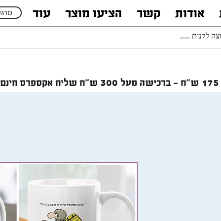
אודות
קשר
הציעו מוצר
עוד
סרגל
רכישה מעל 300 ש"ח
שליח אקספרס חינם