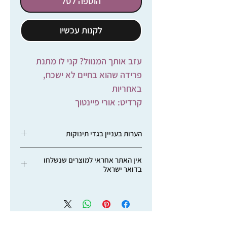
הוספה לסל
לקנות עכשיו
עזב אותך המנוול? קני לו מתנת
פרידה שהוא בחיים לא ישכח,
באחריות
קרדיט: אורי פיינטוך
הערות בעניין בגדי תינוקות
כל בגדי הגוף עושיים 100% כותנה איכותית
אין האתר אחראי למוצרים שנשלחו
למעט אלו שעליהם צוין במפורש כי הם
בדואר ישראל
עשויים בוץ ו\או ארגמן.
משלוחים וחבילות בדואר רשום הנשלחים
יש לעבוד על המידות ולבדוק אותן
בדף
באמצעות דואר ישראל סובלים מעיכובים
המידות
רבים יחסית ואפילו מאבדן. לכן אנו
ממליצים להשתמש בשירותי השליחויות, לא