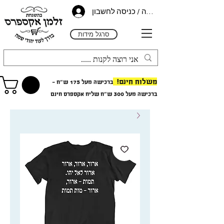
הרשמה / כניסה לחשבון
סרגל מידות
משלוח חינם!
ברכישה מעל 175 ש"ח -
ב
רכישה מעל 300 ש"ח
שליח אקספרס חינם